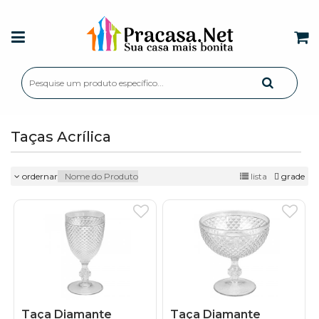
Taças Acrílica
ordernar
lista
grade
Taça Diamante
Taça Diamante