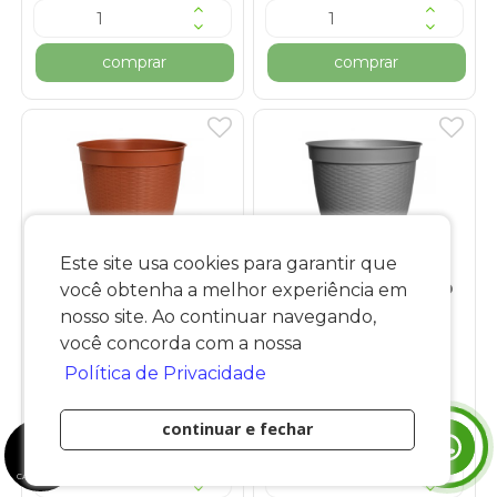
comprar
comprar
Este site usa cookies para garantir que
Vaso Redondo Estilo
Vaso Redondo Estilo
você obtenha a melhor experiência em
Vime Borda Reta
Vime Borda Reta
nosso site. Ao continuar navegando,
44L Cerâmico
44L Cinza
você concorda com a nossa
Política de Privacidade
R$ 26,90
R$ 26,90
continuar e fechar
0
2x de R$ 13,45 sem juros
2x de R$ 13,45 sem juros
Itens
MEU
CARRINHO