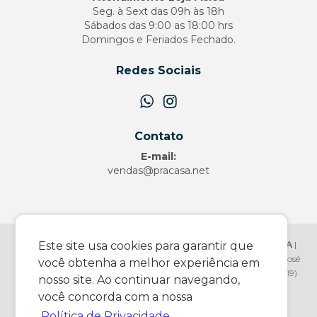
Seg. à Sext das 09h às 18h
Sábados das 9:00 as 18:00 hrs
Domingos e Feriados Fechado.
Redes Sociais
Contato
E-mail:
vendas@pracasa.net
PRACASA.NET COMERCIO DE ARTIGOS DOMESTICOS LTDA
|
Este site usa cookies para garantir que
17.083.331/0001-35 |
http://www.pracasa.net
| Av. Wanderley José
você obtenha a melhor experiência em
Vicentini - 1466 - Vila Canesso - Pedreira/SP - 13927136 - Telefone: (19)
nosso site. Ao continuar navegando,
99926-2771| E-mail:
vendas@pracasa.net
você concorda com a nossa
© Pracasa.Net
Política de Privacidade