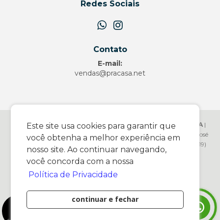
Redes Sociais
Contato
E-mail:
vendas@pracasa.net
PRACASA.NET COMERCIO DE ARTIGOS DOMESTICOS LTDA
|
Este site usa cookies para garantir que
17.083.331/0001-35 |
http://www.pracasa.net
| Av. Wanderley José
você obtenha a melhor experiência em
Vicentini - 1466 - Vila Canesso - Pedreira/SP - 13927136 - Telefone: (19)
nosso site. Ao continuar navegando,
99926-2771| E-mail:
vendas@pracasa.net
você concorda com a nossa
© Pracasa.Net
Política de Privacidade
Desenvolvido por
continuar e fechar
0
Itens
MEU